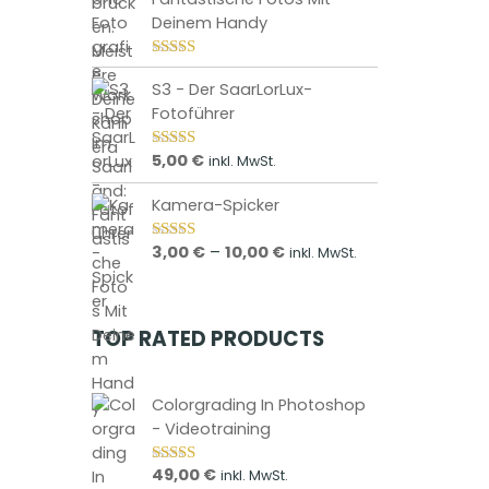
Deinem Handy
Bewertet mit
5.00
von 5
S3 - Der SaarLorLux-
Fotoführer
5,00
€
inkl. MwSt.
Bewertet mit
5.00
von 5
Kamera-Spicker
P
3,00
€
–
10,00
€
inkl. MwSt.
Bewertet mit
5.00
von 5
r
e
i
TOP RATED PRODUCTS
s
s
p
Colorgrading In Photoshop
a
- Videotraining
n
n
49,00
€
inkl. MwSt.
Bewertet mit