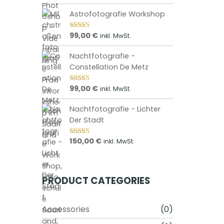
e
5.00
von 5
:
Astrofotografie Workshop
3
,
99,00
€
inkl. MwSt.
Bewertet mit
5.00
von 5
0
0
Nachtfotografie -
Constellation De Metz
€
99,00
€
b
inkl. MwSt.
Bewertet mit
5.00
von 5
i
Nachtfotografie - Lichter
s
Der Stadt
1
0
150,00
€
inkl. MwSt.
Bewertet mit
,
5.00
von 5
0
0
PRODUCT CATEGORIES
€
Accessories
(0)