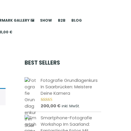
MARK GALLERY 🖼️
SHOW
B2B
BLOG
0,00
€
BEST SELLERS
Fotografie Grundlagenkurs
In Saarbrücken: Meistere
Deine Kamera
200,00
€
inkl. MwSt.
Bewertet
mit
4.85
von 5
Smartphone-Fotografie
Workshop Im Saarland:
Fantastische Fotos Mit