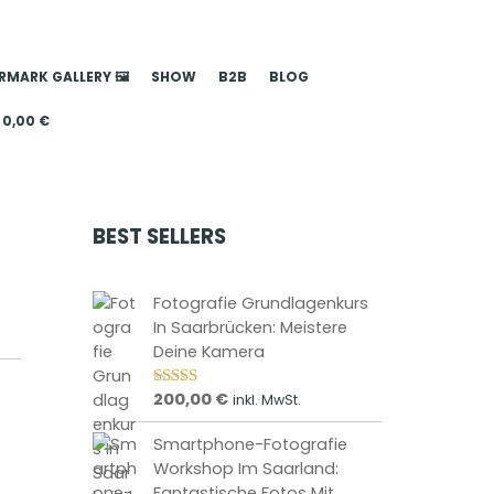
MARK GALLERY 🖼️
SHOW
B2B
BLOG
0,00
€
BEST SELLERS
Fotografie Grundlagenkurs
In Saarbrücken: Meistere
Deine Kamera
D
200,00
€
inkl. MwSt.
Bewertet
mit
4.85
i
von 5
Smartphone-Fotografie
e
Workshop Im Saarland:
s
Fantastische Fotos Mit