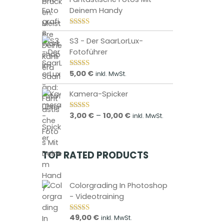
e
Deinem Handy
s
P
Bewertet mit
r
5.00
von 5
S3 - Der SaarLorLux-
o
Fotoführer
d
5,00
€
u
inkl. MwSt.
Bewertet mit
5.00
von 5
k
Kamera-Spicker
t
w
P
3,00
€
–
10,00
€
inkl. MwSt.
Bewertet mit
e
5.00
von 5
r
i
e
s
i
TOP RATED PRODUCTS
t
s
m
s
p
e
Colorgrading In Photoshop
a
h
- Videotraining
n
r
n
e
49,00
€
inkl. MwSt.
Bewertet mit