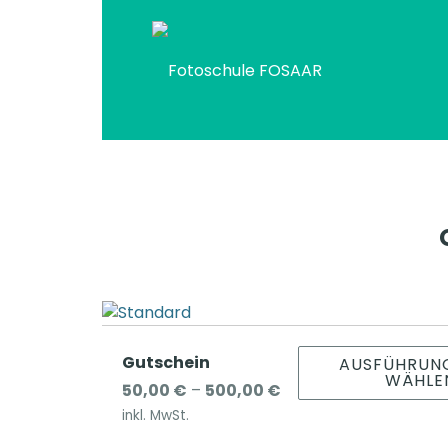
Gutschein
AUSFÜHRUN
WÄHLE
P
50,00
€
–
500,00
€
r
inkl. MwSt.
e