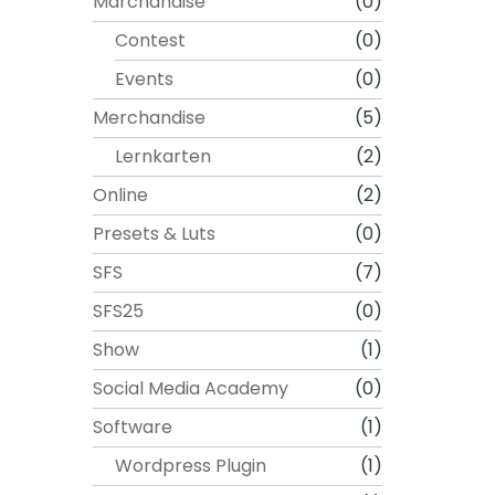
Marchandise
(0)
r
P
Contest
(0)
r
Events
(0)
o
d
Merchandise
(5)
u
Lernkarten
(2)
k
t
Online
(2)
s
Presets & Luts
(0)
e
i
SFS
(7)
t
SFS25
(0)
e
g
Show
(1)
e
Social Media Academy
(0)
w
Software
(1)
ä
h
Wordpress Plugin
(1)
l