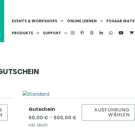
EVENTS & WORKSHOPS
ONLINE LERNEN
FOSAAR WATER
PRODUKTE
SUPPORT
GUTSCHEIN
D
Gutschein
G
AUSFÜHRUNG
N
WÄHLEN
i
P
50,00
€
–
500,00
€
e
r
inkl. MwSt.
s
e