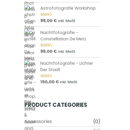
e
5.00
von 5
r
:
Astrofotografie Workshop
e
3
V
,
99,00
€
inkl. MwSt.
Bewertet mit
a
5.00
von 5
0
r
0
Nachtfotografie -
i
Constellation De Metz
a
€
99,00
€
b
inkl. MwSt.
Bewertet mit
n
5.00
von 5
i
t
Nachtfotografie - Lichter
s
e
Der Stadt
1
n
0
a
150,00
€
inkl. MwSt.
Bewertet mit
,
5.00
von 5
u
0
f
0
.
PRODUCT CATEGORIES
D
€
i
Accessories
(0)
e
O