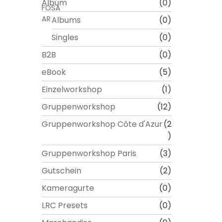
Album
(0)
p
Albums
(0)
t
i
Singles
(0)
o
B2B
(0)
n
e
eBook
(5)
n
Einzelworkshop
(1)
k
ö
Gruppenworkshop
(12)
n
Gruppenworkshop Côte d'Azur
(2
n
)
e
n
Gruppenworkshop Paris
(3)
a
Gutschein
(2)
u
Kameragurte
(0)
f
d
LRC Presets
(0)
e