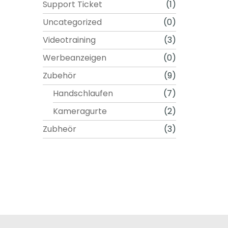
Support Ticket
(1)
t
w
Uncategorized
(0)
e
Videotraining
(3)
r
d
Werbeanzeigen
(0)
e
Zubehör
(9)
n
Handschlaufen
(7)
Kameragurte
(2)
Zubheör
(3)