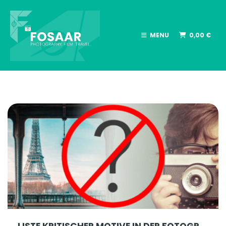
MENU
0,00
€